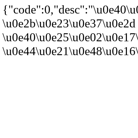
{"code":0,"desc":"\u0e40
\u0e2b\u0e23\u0e37\u0e2d
\u0e40\u0e25\u0e02\u0e17
\u0e44\u0e21\u0e48\u0e16