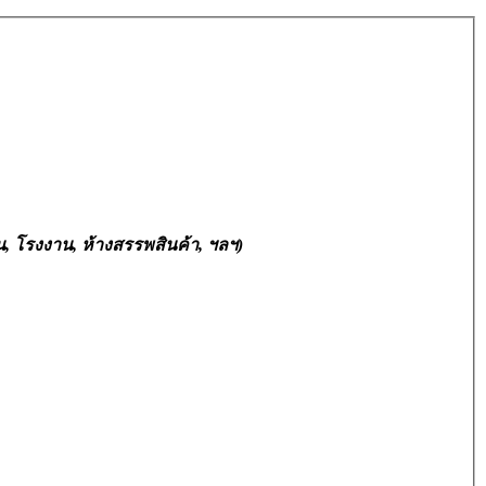
น, โรงงาน, ห้างสรรพสินค้า, ฯลฯ)